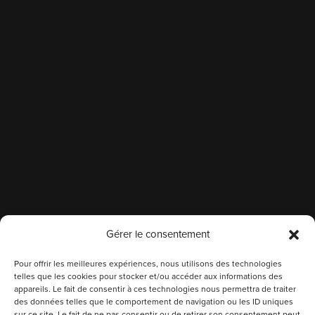
Gérer le consentement
Pour offrir les meilleures expériences, nous utilisons des technologies
telles que les cookies pour stocker et/ou accéder aux informations des
appareils. Le fait de consentir à ces technologies nous permettra de traiter
des données telles que le comportement de navigation ou les ID uniques
sur ce site. Le fait de ne pas consentir ou de retirer son consentement peut