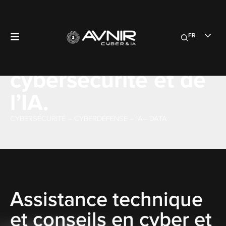
Ensemble,
développons
FR
l’AVNIR de la
cybersécurité et de
l’IA.
CYBERSÉCURITÉ – CYBERDÉFENSE – IA– DATA
Assistance technique
et conseils en cyber et